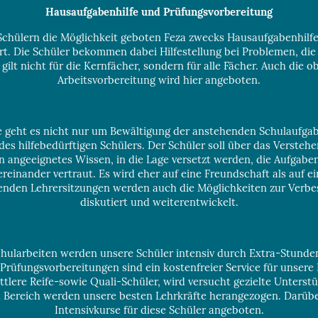
Hausaufgabenhilfe und Prüfungsvorbereitung
 Schülern die Möglichkeit geboten Feza zwecks Hausaufgabenhilfe
t. Die Schüler bekommen dabei Hilfestellung bei Problemen, di
gilt nicht für die Kernfächer, sondern für alle Fächer. Auch die
Arbeitsvorbereitung wird hier angeboten.
e geht es nicht nur um Bewältigung der anstehenden Schulaufga
des hilfebedürftigen Schülers. Der Schüler soll über das Versteh
 angeeignetes Wissen, in die Lage versetzt werden, die Aufgaben
reinander vertraut. Es wird eher auf eine Freundschaft als auf e
ndenden Lehrersitzungen werden auch die Möglichkeiten zur Verb
diskutiert und weiterentwickelt.
ularbeiten werden unsere Schüler intensiv durch Extra-Stunden 
üfungsvorbereitungen sind ein kostenfreier Service für unsere
ittlere Reife-sowie Quali-Schüler, wird versucht gezielte Unterst
en Bereich werden unsere besten Lehrkräfte herangezogen. Darübe
Intensivkurse für diese Schüler angeboten.