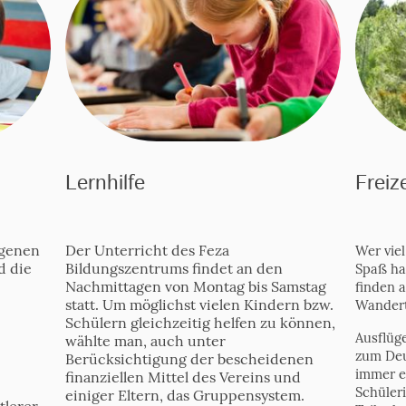
Lernhilfe
Freiz
agenen
Der Unterricht des Feza
Wer viel
d die
Bildungszentrums findet an den
Spaß ha
Nachmittagen von Montag bis Samstag
finden a
statt. Um möglichst vielen Kindern bzw.
Wandert
Schülern gleichzeitig helfen zu können,
Ausflüg
wählte man, auch unter
zum De
Berücksichtigung der bescheidenen
immer e
finanziellen Mittel des Vereins und
Schüler
einiger Eltern, das Gruppensystem.
tlerer